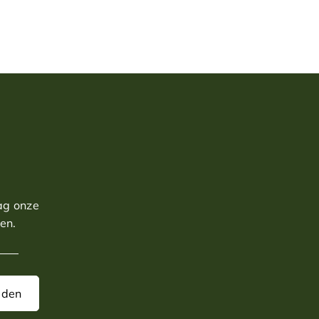
aag onze
en.
aden