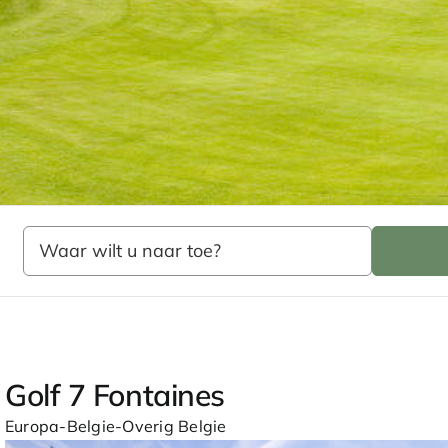
Home
Zelf samenstellen
Golfreizen
Europa
Golfen in
Golf 7 Fontaines
Europa-Belgie-Overig Belgie