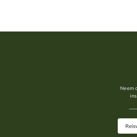
Neem co
in
Reis