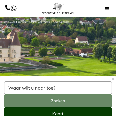
Home
Zelf samenstellen
Golfreizen
Golf Specials
zoek
kaart
Zoeken
Kaart