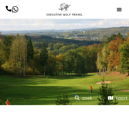
Home
Zelf samenstellen
Golfreizen
Europa
Golfen in België
zoek
kaart