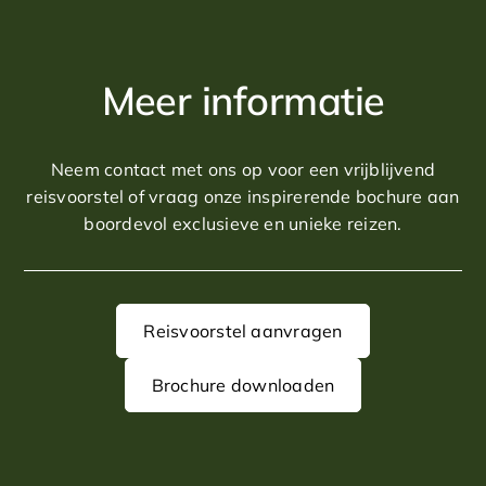
Op loopafstand van het centrum van de Haan. Naar het
historische Brugge is het ca. 25 minuten rijden.
Meer informatie
Golf
In de directe omgeving van het hotel ligt de fameuze
Royal Ostend Golfclub. Deze prachtige linkscourse is
Neem contact met ons op voor een vrijblijvend
uitstekend onderhouden en biedt een ultieme
reisvoorstel of vraag onze inspirerende bochure aan
golfbeleving. Voor nog meer variatie speelt u op de
boordevol exclusieve en unieke reizen.
Damme Golf & Countryclub, niet meer dan 25 minuten
rijden. Deze fraaie golfbaan kent veel natuurlijke
hindernissen.
Reisvoorstel aanvragen
Brochure downloaden