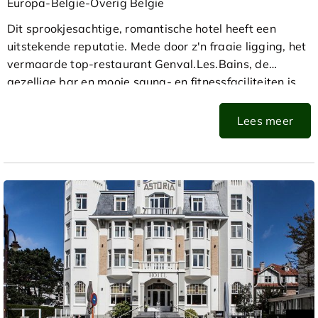
Europa-Belgie-Overig Belgie
Dit sprookjesachtige, romantische hotel heeft een
uitstekende reputatie. Mede door z'n fraaie ligging, het
vermaarde top-restaurant Genval.Les.Bains, de
gezellige bar en mooie sauna- en fitnessfaciliteiten is
Chateau du Lac al jarenlang een zeer geliefd hotel bij
veel van onze klanten!
Lees meer
In de zomermaanden is het heerlijk vertoeven op het
ruime terras met zicht op het meer.
Kamers
Sfeervol ingericht en voorzien van airco, flatscreen
satelliet-TV, kluisje, minibar, gratis WiFi en badkamer
met bad of douche.
Ligging
Op een prachtige lokatie aan het Meer van Genval, een
half uur ten zuiden van Brussel.