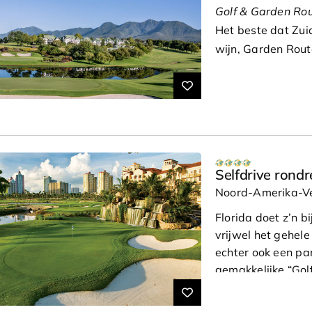
Golf & Garden Rou
Het beste dat Zuid
wijn, Garden Route
tuinroute komen v
huurauto bent u v
Dag 1: Amsterda
U vliegt van Ams
haalt u de auto op
Selfdrive rondr
nachten in het uit
Noord-Amerika-Ve
gelegen aan The W
Florida doet z’n 
winkels.
vrijwel het gehele 
N.B.: Wij kunnen 
echter ook een par
de auto de volgend
gemakkelijke “Golf
comfortabele hote
Dag 2: Kaapstad
zijn alle ingredië
Tijd om Kaapstad