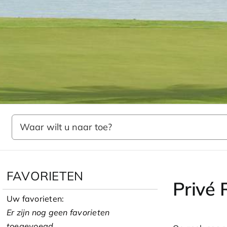
Home
Zelf samenstellen
Golfreizen
Privé Rondreizen
FAVORIETEN
Privé 
Uw favorieten:
Er zijn nog geen favorieten
toegevoegd.