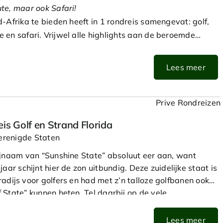
te, maar ook Safari!
-Afrika te bieden heeft in 1 rondreis samengevat: golf,
 en safari. Vrijwel alle highlights aan de beroemde
oorbij. U bepaalt zelf in welk tempo, want met uw
rij om te gaan en staan waar en wanneer u dat wilt.
Lees meer
m - Kaapstad
terdam naar Kaapstad. Bij aankomst op de luchthaven
Prive Rondreizen
 en rijdt u naar het centrum van Kaapstad. U verblijft 3
eis Golf en Strand Florida
stekende Queen Victoria Hotel. Het hotel is centraal
renigde Staten
aterfront, met z’n vele gezellige bars, restaurants en
bijnaam van “Sunshine State” absoluut eer aan, want
jaar schijnt hier de zon uitbundig. Deze zuidelijke staat is
ook een transfer verzorgen naar uw hotel in Kaapstad en
adijs voor golfers en had met z’n talloze golfbanen ook
e dag laten afleveren bij het hotel.
 State” kunnen heten. Tel daarbij op de vele
ls, voor de liefhebbers de stranden en pretparken en zo
nten voor een heerlijke golfvakantie aanwezig. Florida,
Lees meer
 te verkennen. Neem bijvoorbeeld de kabelbaan naar de