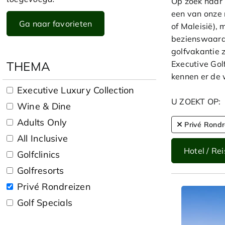
Op zoek naar 
een van onze 
Ga naar favorieten
of Maleisië),
bezienswaardi
golfvakantie 
THEMA
Executive Gol
kennen er de 
Executive Luxury Collection
U ZOEKT OP:
Wine & Dine
Adults Only
Privé Rondr
All Inclusive
Hotel / Rei
Golfclinics
Golfresorts
Privé Rondreizen
Golf Specials