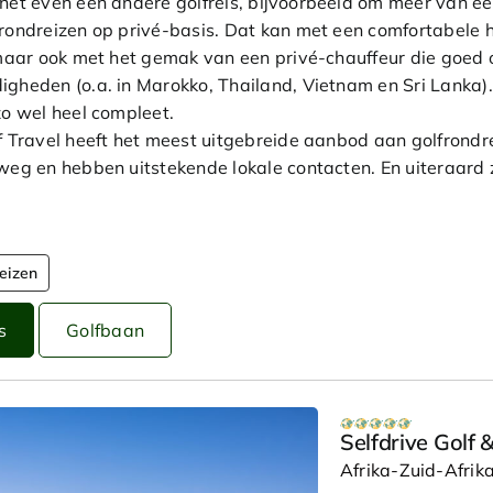
net even een andere golfreis, bijvoorbeeld om meer van ee
rondreizen op privé-basis. Dat kan met een comfortabele hu
 maar ook met het gemak van een privé-chauffeur die goed 
gheden (o.a. in Marokko, Thailand, Vietnam en Sri Lanka).
zo wel heel compleet.
f Travel heeft het meest uitgebreide aanbod aan golfrondr
weg en hebben uitstekende lokale contacten. En uiteraard z
eizen
s
Golfbaan
Selfdrive Golf
Afrika-Zuid-Afrik