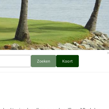
Zoeken
Kaart
zoek
kaar