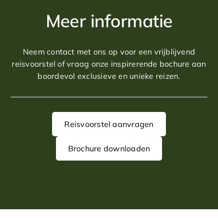
Meer informatie
Dag 2: Buenos Aires
Bij aankomst wordt u ontvangen door ons lokaal
contact en volgt aansluitend de privé-transfer naar het
Neem contact met ons op voor een vrijblijvend
hotel van uw keuze voor een verblijf van 3 nachten in
reisvoorstel of vraag onze inspirerende bochure aan
deze bruisende stad.
boordevol exclusieve en unieke reizen.
Dag 3: Buenos Aires
‘s Middags maakt u nader kennis met Buenos Aires
tijdens een interessante citytour onder begeleiding van
Reisvoorstel aanvragen
een deskundige gids.
Brochure downloaden
Dag 4: Buenos Aires
Het is tijd om te golfen! In overleg bespreken wij
teetimes op een van de mooiste banen rondom Buenos
Aires, bijvoorbeeld de prestigieuze Buenos Aires Golf
Club. Transfer naar de baan is inclusief.