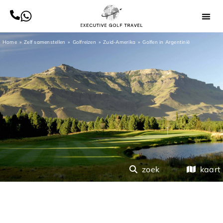
Home
Zelf samenstellen
Golfreizen
Zuid-Amerika
Golfen in Argentinië
zoek
kaart