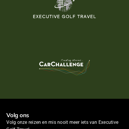
Dag 17: Buenos Aires - Amsterdam
Aan het einde van de dag wordt u weer opgehaald
voor de transfer en terugvlucht naar Amsterdam.
Dag 18: Amsterdam
Aankomst in Amsterdam, einde van een enerverende
reis.
Deze rondreis wordt op prive-basis uitgevoerd, dus is
volledig aan te passen aan persoonlijke wensen en
voorkeuren. Neem contact met ons op voor een voorstel
op maat!
Volg ons
Volg onze reizen en mis nooit meer iets van Executive