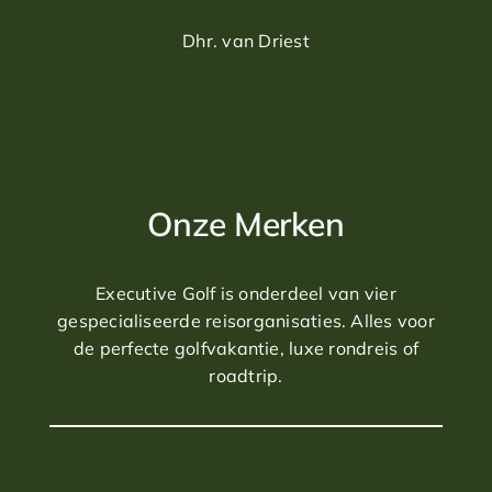
U speelt vandaag op de schitterende Llao Llao Golf
Course. Laat u niet teveel afleiden door de prachtige
Dhr. van Driest
omgeving!
Dag 11: Bariloche
Opnieuw een heerlijke golfdag. De Arelauquen Golf
Club aan de rand van het meer wordt beschouwd als
een van de beste van Patagonië.
Onze Merken
Dag 12: Bariloche - Calafate
In de vroege morgen wordt u opgehaald bij het hotel
Executive Golf is onderdeel van vier
voor transfer en vlucht naar El Calafate in het zuiden
gespecialiseerde reisorganisaties. Alles voor
van Argentinië. U verblijft 3 nachten in El Calafate in
de perfecte golfvakantie, luxe rondreis of
het hotel van uw keuze.
roadtrip.
Dag 13: Calafate
Na het ontbijt wordt u opgehaald door de deskundige
gids voor een onvergetelijke dag in het Los Glaciares