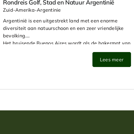
Rondreis Golf, Stad en Natuur Argentinië
Zuid-Amerika-Argentinie
Argentinië is een uitgestrekt land met een enorme
diversiteit aan natuurschoon en een zeer vriendelijke
bevolking.
Het bruisende Buenos Aires wordt als de bakermat van
de Tango beschouwd en kent ook vele uitstekende
restaurants. De watervallen van Iguazu bieden een
Lees meer
indrukwekkend schouwspel. De natuur van Patagonië
rondom Bariloche is ongekend mooi. Tot slot moet je
ook de gletsjers bij El Calafate hebben gezien.
Daarnaast biedt Argentinië een ongekend groot
aanbod aan golfbanen op unieke (natuur-)locaties.
Dag 1: Amsterdam - Buenos Aires
U vliegt vanaf Amsterdam naar Buenos Aires. Dat kan
bijvoorbeeld comfortabel en direct met KLM, met keuze
uit economy, premium comfort en business class.