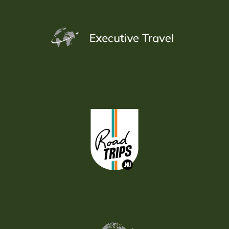
Nationaal Park. Vaar over het Argentinomeer en
bewonder de indrukwekkende Perito Moreno-gletsjer
van dichtbij.
Dag 14: Calafate
Ontdek het Glaciers National Park verder op eigen
gelegenheid.
Dag 15: Calafate - Buenos Aires
Na het ontbijt wordt u opgehaald voor de transfer en
vlucht naar Buenos Aires, voor een verblijf van 2
nachten in het hotel van uw keuze.
Dag 16: Buenos Aires
Een laatste rondje golf op een van de banen bij Buenos
Aires, waarbij wij als suggestie de fraaie Pilar Golf
Club meegeven. ’s Avonds volgt een mooie afsluiting
tijdens de Dinner & Tango show.