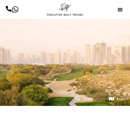
Home
Zelf samenstellen
Golfreizen
Midden-Oosten
Golfen in Dubai
zoek
kaart