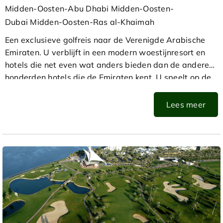
Midden-Oosten-Abu Dhabi Midden-Oosten-
Dubai Midden-Oosten-Ras al-Khaimah
Een exclusieve golfreis naar de Verenigde Arabische
Emiraten. U verblijft in een modern woestijnresort en
hotels die net even wat anders bieden dan de andere
honderden hotels die de Emiraten kent. U speelt op de
beste banen van het Midden-Oosten en maakt kennis
met een verrassend veelzijdige regio.
Lees meer
De reis begint aan de kust in Ajman, brengt u via de
woestijn van Ras al Khaimah naar het culturele hart
van Abu Dhabi, en eindigt in Dubai, aan de oevers van
de Creek. Onderweg speelt u op Al Zorah, Yas Links,
Saadiyat, Emirates Golf Club en Dubai Creek.
Dag 1: Amsterdam - Dubai - Al Zorah
U vliegt comfortabel en direct vanaf Amsterdam naar