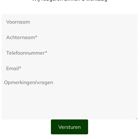
iconisch clubhuis met fraai uitzicht op de skyline van
Dubai en perfect onderhouden greens.
Dag 12: Dubai
In de loop van de dag wordt uw huurauto weer bij het
hotel opgehaald. De rest van de dag kunt u naar eigen
inzicht indelen.
Dag 13: Dubai - Amsterdam
Een privétransfer brengt u ontspannen en op tijd naar
de luchthaven van Dubai voor uw terugvlucht naar
Amsterdam. Geen stress, geen logistieke rompslomp –
precies zoals deze reis bedoeld was.
Gezien het prive-karakter van deze reis, is deze
uiteraard volledig naar eigen wens aan te passen. Wilt
u meer of minder greenfees, korter of langer verblijven,
een suggestie voor andere hotels: onze deskundige