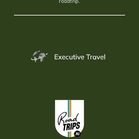
roadtrip.
staat afslag op de Engelberg Golf Course gepland.
Aansluitend rijdt u door naar het Bürgenstock Resort,
waar u twee nachten verblijft, hoog boven het
Vierwoudstrekenmeer.
Dag 11: Luzern
Per kabelbaan bereikt u Mount Pilatus voor een
overzicht over Luzern en het omliggende merengebied.
Een rustige afsluiting van uw reis door Zwitserland.
Dag 12: Einde van de reis
Na het ontbijt reist u terug naar Nederland of vervolgt
u uw verblijf op eigen gelegenheid.