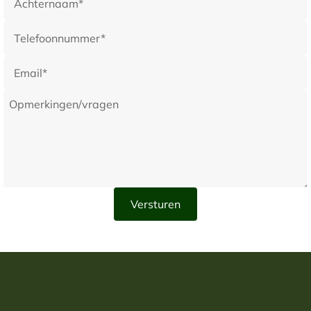
Dag 5: Andermatt - Zermatt (ca. 100 km)
U rijdt via de Furkapas richting Zermatt, een bergdorp
met autovrij centrum, aan de voet van de Matterhorn.
De komende twee nachten verblijft u in het Mont Cervin
Palace, een klassiek hotel met uitzicht op de
omliggende toppen.
Dag 6: Zermatt
Deze dag is vrij te besteden. U kunt wandelen,
gebruikmaken van de faciliteiten van het hotel of
eenvoudig de omgeving verkennen. Het tempo ligt
laag; het landschap bepaalt het ritme.
Dag 7: Zermatt - Crans-Montana (ca. 75 km)
Vandaag keert u terug naar de golfbaan. Op Golf
Crans-sur-Sierre speelt u op hoogte, bij helder weer
heeft u zicht op zowel de Matterhorn als de Mont Blanc.