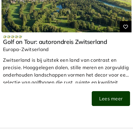
Golf on Tour: autorondreis Zwitserland
Europa-Zwitserland
Zwitserland is bij uitstek een land van contrast en
precisie. Hooggelegen dalen, stille meren en zorgvuldig
onderhouden landschappen vormen het decor voor een
selectie van golfbanen die rust, ruimte en kwaliteit
combineren. Golfen in Zwitserland betekent spelen op
hoogte, met aandacht voor het terrein en het ritme van
Lees meer
de dag. De omgeving is nooit dominant, maar altijd
aanwezig.
Executive Golf Travel ontwerpt reizen waarin golf en