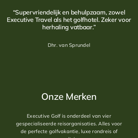
U overnacht in het Guarda Golf Hotel, op korte afstand
van de baan.
“Supervriendelijk en behulpzaam, zowel
Executive Travel als het golfhotel. Zeker voor
Dag 8: Crans-Montana - Interlaken (ca. 100 km)
herhaling vatbaar.”
U reist verder naar Interlaken en speelt dezelfde dag
op de Interlaken Golf Course. De baan ligt tussen meren
Dhr. van Sprundel
en bergen en nodigt uit tot een ontspannen ronde. U
verblijft twee nachten in het Victoria-Jungfrau Grand
Hotel.
Dag 9: Interlaken
U deelt de dag naar eigen inzicht in. Een excursie naar
Onze Merken
de Jungfraujoch is een voor de hand liggende optie.
Indien gewenst verzorgen wij de reservering van de
Eiger Express.
Executive Golf is onderdeel van vier
gespecialiseerde reisorganisaties. Alles voor
Dag 10: Interlaken - Luzern (ca. 75 km)
de perfecte golfvakantie, luxe rondreis of
De reis vervolgt zich richting Luzern. In de middag