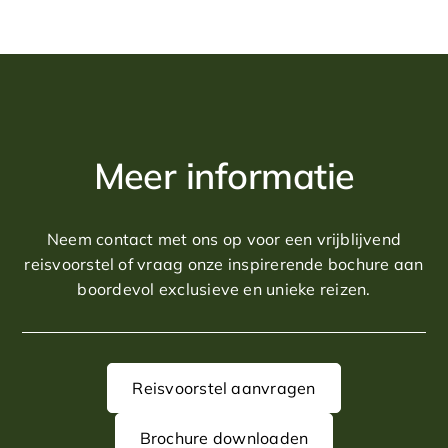
bestemming elkaar in balans houden. De logistiek is
doordacht, de hotels zorgvuldig gekozen en de
golfdagen logisch gespreid. U reist in een rustig tempo,
met voldoende ruimte voor ontspanning en eigen
invulling. Tee times en accommodaties zijn vooraf
geregeld; u concentreert zich op het spel en de
omgeving.
Meer informatie
Dag 1: Bad Ragaz
U arriveert in Bad Ragaz, gelegen in de Rijnvallei aan
Neem contact met ons op voor een vrijblijvend
de rand van de Zwitserse Alpen, op circa anderhalf uur
reisvoorstel of vraag onze inspirerende bochure aan
rijden van Zürich. U verblijft één nacht in het Grand
boordevol exclusieve en unieke reizen.
Resort Bad Ragaz, bekend om zijn rustige setting en
uitgebreide faciliteiten.
Dag 2: Bad Ragaz - St. Moritz (ca. 100 km)
Reisvoorstel aanvragen
In de ochtend speelt u op de Bad Ragaz Golf Club, een
baan met een lange geschiedenis en een open ligging
Brochure downloaden