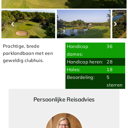
Prachtige, brede
Handicap
36
parklandbaan met een
dames:
geweldig clubhuis.
Handicap heren:
28
Holes:
18
Beoordeling:
5
sterren
Persoonlijke Reisadvies