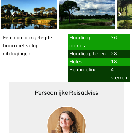
Een mooi aangelegde
Handicap
36
baan met volop
dames:
uitdagingen.
Handicap heren:
28
Holes:
18
Beoordeling:
4
sterren
Persoonlijke Reisadvies