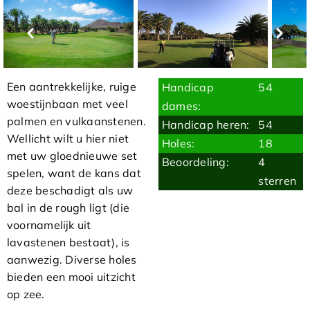
Een aantrekkelijke, ruige
Handicap
54
woestijnbaan met veel
dames:
palmen en vulkaanstenen.
Handicap heren:
54
Wellicht wilt u hier niet
Holes:
18
met uw gloednieuwe set
Beoordeling:
4
spelen, want de kans dat
sterren
deze beschadigt als uw
bal in de rough ligt (die
voornamelijk uit
lavastenen bestaat), is
aanwezig. Diverse holes
bieden een mooi uitzicht
op zee.