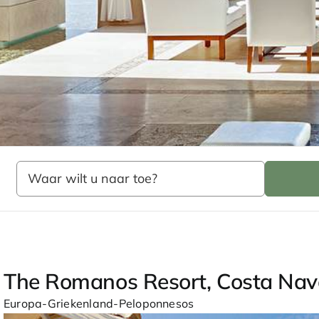
Home
Zelf samenstellen
Golfreizen
Europa
Golfen i
The Romanos Resort, Costa Nav
Europa-Griekenland-Peloponnesos