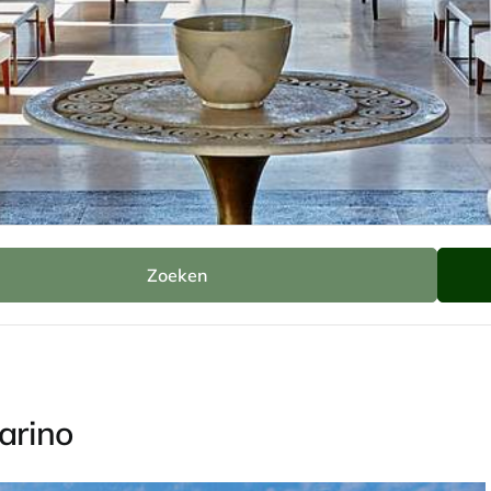
Zoeken
n Griekenland
Peloponnesos
The Romanos Resort, Costa
arino