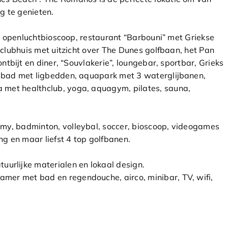
g te genieten.
en openluchtbioscoop, restaurant “Barbouni” met Griekse
t clubhuis met uitzicht over The Dunes golfbaan, het Pan
ontbijt en diner, “Souvlakerie”, loungebar, sportbar, Grieks
wembad met ligbedden, aquapark met 3 waterglijbanen,
 met healthclub, yoga, aquagym, pilates, sauna,
my, badminton, volleybal, soccer, bioscoop, videogames
g en maar liefst 4 top golfbanen.
uurlijke materialen en lokaal design.
kamer met bad en regendouche, airco, minibar, TV, wifi,