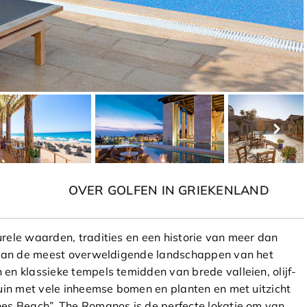
OVER GOLFEN IN GRIEKENLAND
rele waarden, tradities en een historie van meer dan
n van de meest overweldigende landschappen van het
en klassieke tempels temidden van brede valleien, olijf-
tuin met vele inheemse bomen en planten en met uitzicht
es Beach”. The Romanos is de perfecte lokatie om van