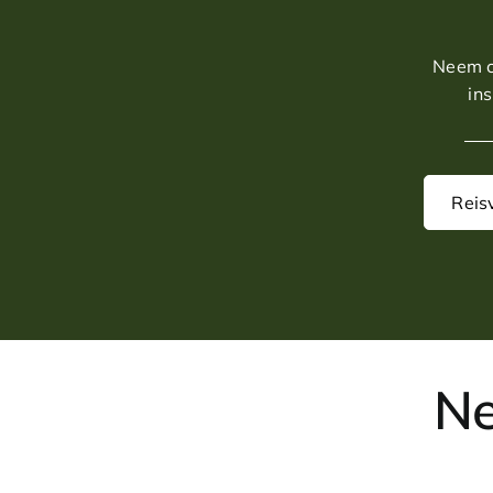
Neem co
in
Reis
Ne