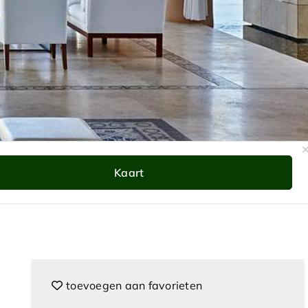
Kaart
 Navarino
zoek
kaar
toevoegen aan favorieten