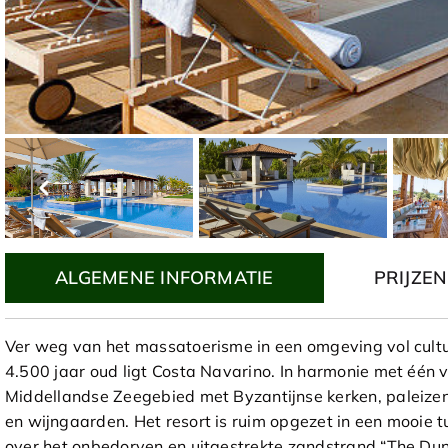
ALGEMENE INFORMATIE
PRIJZEN
Ver weg van het massatoerisme in een omgeving vol cultu
4.500 jaar oud ligt Costa Navarino. In harmonie met éé
Middellandse Zeegebied met Byzantijnse kerken, paleizen 
en wijngaarden. Het resort is ruim opgezet in een mooie 
over het onbedorven en uitgestrekte zandstrand “The Dun