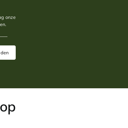
aag onze
en.
aden
 op