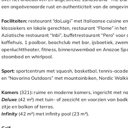
een ongeëvenaarde rust en authenticiteit van de omgevin
Faciliteiten:
restaurant “daLuigi” met Italiaanse cuisine 
klassiekers en lokale gerechten, restaurant “Flame” in he
Aziatische restaurant “Inbi”, buffetrestaurant “Pero” voor 
koffiehuis, 1 poolbar, beachclub met bar, ijsboetiek, z
openluchttheater, fitness, binnenzwembad en Anazoe Spa
stoombad en whirlpool.
Sport:
sportcentrum met squash, basketbal, tennis-acade
en “Navarino Outdoors” met mountainbiken, Nordic Walkin
Kamers
(321)
:
ruime en moderne kamers, ingericht met nat
Deluxe
(42 m²) met tuin- of zeezicht en voorzien van bad
zitje en balkon of terras.
Infinity
(42 m²) met infinity pool (23 m²).