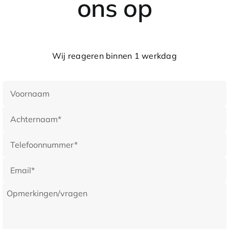
ons op
Domingo en Punta Cana. Naar beide luchthavens is het
iets meer dan 1 uur rijden.
Golf
Wij reageren binnen 1 werkdag
Casa de Campo was een van de eerste resorts op het
eiland waar golf geintroduceerd werd. Drie geweldige
banen liggen in een exotische setting, klaar om
bedwongen te worden. Ze komen allen uit de koker van
Pete Dye, zowel de vermaarde Teeth of The Dog, de
baan met een Schots karakter The Links als de meest
recente aanwinst Dye Fore rondom Altos de Chavon.