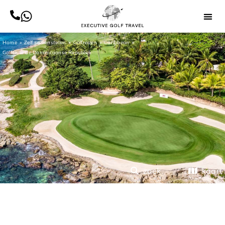
Home
Zelf samenstellen
Golfreizen
Caribbean
Golfen in de Dominicaanse Republiek
zoek
kaart