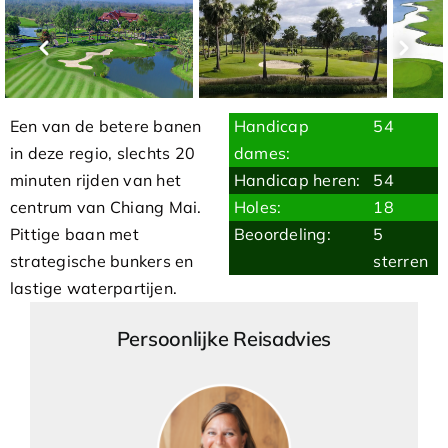
Een van de betere banen
Handicap
54
in deze regio, slechts 20
dames:
minuten rijden van het
Handicap heren:
54
centrum van Chiang Mai.
Holes:
18
Pittige baan met
Beoordeling:
5
strategische bunkers en
sterren
lastige waterpartijen.
Persoonlijke Reisadvies